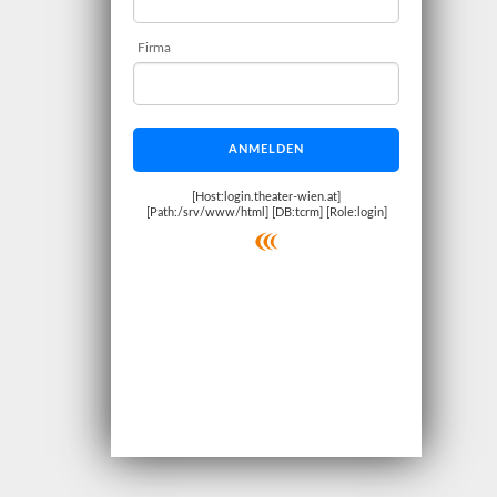
Firma
ANMELDEN
[Host:login.theater-wien.at]
[Path:/srv/www/html] [DB:tcrm] [Role:login]